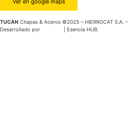
Ver en google maps
TUCÁN
Chapas & Aceros ©️2025 – HIERROCAT S.A. –
Desarrollado por
𝗪𝗲𝗯𝘃𝗶𝗮
| Esencia HUB.