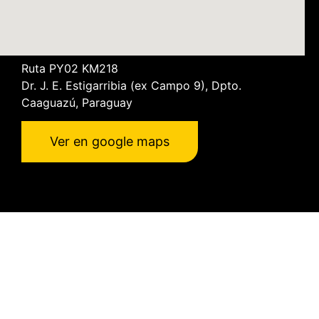
Ruta PY02 KM218
Dr. J. E. Estigarribia
(ex Campo 9), Dpto.
Caaguazú, Paraguay
Ver en google maps
TUCÁN
Chapas & Aceros ©️2025 – HIERROCAT
S.A. – Desarrollado por
𝗪𝗲𝗯𝘃𝗶𝗮
| Esencia HUB.