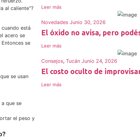
 refuerzo.
Leer más
a al caliente”?
Novedades
Junio 30, 2026
o cuando está
El óxido no avisa, pero podé
el acero se
a. Entonces se
Leer más
Consejos
,
Tucán
Junio 24, 2026
El costo oculto de improvisa
 que se usan
Leer más
a a que se
portar el peso y
o?