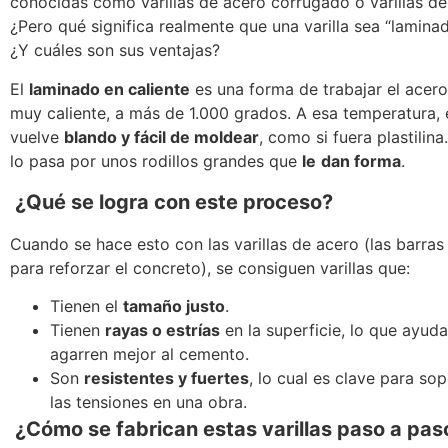
conocidas como varillas de acero corrugado o varillas de
¿Pero qué significa realmente que una varilla sea “laminad
¿Y cuáles son sus ventajas?
El
laminado en caliente
es una forma de trabajar el acer
muy caliente, a más de 1.000 grados. A esa temperatura, 
vuelve
blando y fácil de moldear
, como si fuera plastilin
lo pasa por unos rodillos grandes que
le
dan forma
.
¿Qué se logra con este proceso?
Cuando se hace esto con las varillas de acero (las barras
para reforzar el concreto), se consiguen varillas que:
Tienen el
tamaño justo
.
Tienen
rayas o estrías
en la superficie, lo que ayud
agarren mejor al cemento.
Son
resistentes y fuertes
, lo cual es clave para so
las tensiones en una obra.
¿Cómo se fabrican estas varillas paso a pas