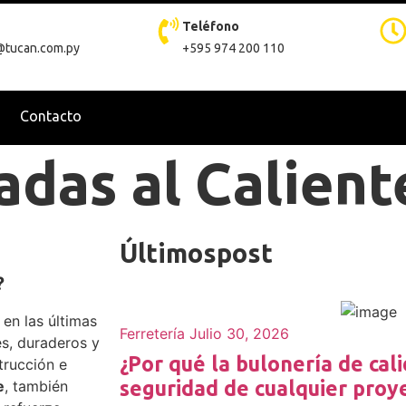
Teléfono
@tucan.com.py
+595 974 200 110
Contacto
adas al Calient
Últimos
post
?
 en las últimas
Ferretería
Julio 30, 2026
s, duraderos y
¿Por qué la bulonería de cali
trucción e
seguridad de cualquier proy
e
, también