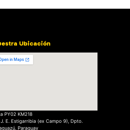
estra Ubicación
ta PY02 KM218
 J. E. Estigarribia
(ex Campo 9), Dpto.
aguazú, Paraguay