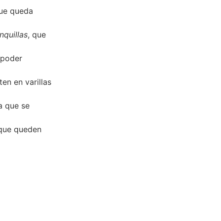
que queda
nquillas
, que
 poder
ten en varillas
a que se
 que queden